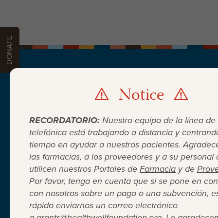
DONATE
Notice
PATIENTS
PROVIDERS
PHARMACIES
DON
DONATE
RECORDATORIO:
Nuestro equipo de la línea de
telefónica está trabajando a distancia y centrand
tiempo en ayudar a nuestros pacientes. Agrade
las farmacias, a los proveedores y a su personal
utilicen nuestros Portales de
Farmacia
y de
Prov
Por favor, tenga en cuenta que si se pone en con
con nosotros sobre un pago o una subvención, e
Cuando el seguro médico no
rápido enviarnos un correo electrónico
a
grants@healthwellfoundation.org
. Le agradece