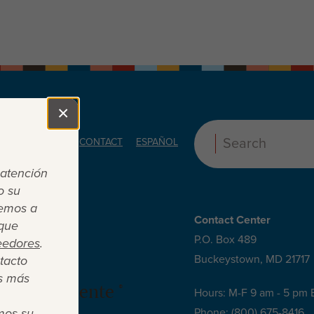
×
Close
ORS
ABOUT
CONTACT
ESPAÑOL
Search:
 atención
o su
cemos a
Contact Center
 que
P.O. Box 489
eedores
.
Buckeystown, MD 21717
tacto
s más
 es suficiente ®
Hours: M-F 9 am - 5 pm 
mos su
Phone:
(800) 675-8416