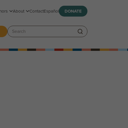
Toggle submenu
Toggle submenu
nors
About
Contact
Español
DONATE
ggle submenu
Search: