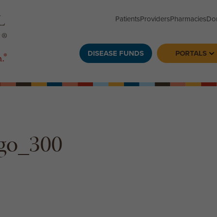
Patients
Providers
Pharmacies
Do
DISEASE FUNDS
PORTALS
To
go_300