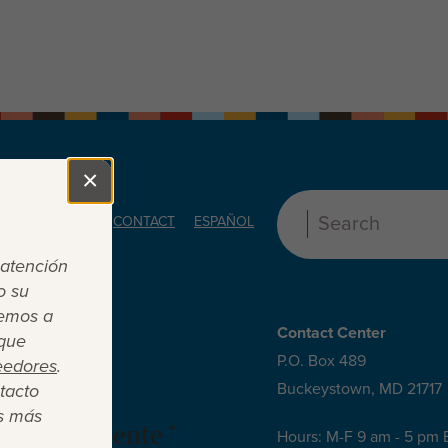
×
Close
ORS
ABOUT
CONTACT
ESPAÑOL
Search:
 atención
o su
cemos a
Contact Center
 que
P.O. Box 489
eedores
.
Buckeystown, MD 21717
tacto
s más
 es suficiente ®
Hours: M-F 9 am - 5 pm 