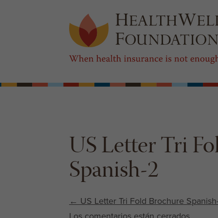
US Letter Tri F
Spanish-2
Post navigation
←
US Letter Tri Fold Brochure Spanish
Los comentarios están cerrados.