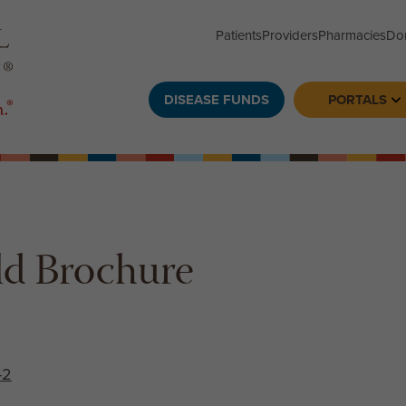
Patients
Providers
Pharmacies
Do
DISEASE FUNDS
PORTALS
To
old Brochure
-2