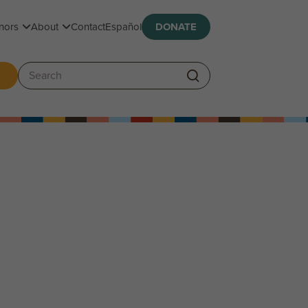
Toggle submenu
Toggle submenu
nors
About
Contact
Español
DONATE
ggle submenu
Search: