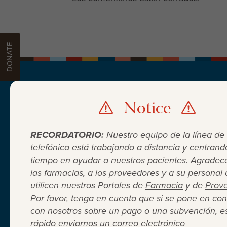
DONATE
Notice
PATIENTS
PROVIDERS
PHARMACIES
DON
DONATE
RECORDATORIO:
Nuestro equipo de la línea de
telefónica está trabajando a distancia y centrand
tiempo en ayudar a nuestros pacientes. Agrade
las farmacias, a los proveedores y a su personal
utilicen nuestros Portales de
Farmacia
y de
Prov
Por favor, tenga en cuenta que si se pone en con
con nosotros sobre un pago o una subvención, e
Cuando el seguro médico no
rápido enviarnos un correo electrónico