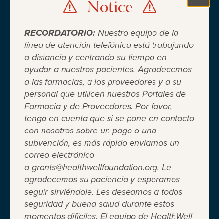
Notice
Clo
RECORDATORIO:
Nuestro equipo de la
línea de atención telefónica está trabajando
a distancia y centrando su tiempo en
ayudar a nuestros pacientes. Agradecemos
Cuando el seguro médico no es
a las farmacias, a los proveedores y a su
personal que utilicen nuestros Portales de
suficiente ®
Farmacia
y de
Proveedores
. Por favor,
tenga en cuenta que si se pone en contacto
con nosotros sobre un pago o una
Entidad 501(c)(3) independiente sin fines de lucro
subvención, es más rápido enviarnos un
que brinda asistencia financiera a adultos y niños
correo electrónico
para cubrir el costo del coseguro de los
a
grants@healthwellfoundation.org
. Le
medicamentos recetados, copagos, deducibles,
agradecemos su paciencia y esperamos
primas de seguro médico y otros gastos médicos
seguir sirviéndole. Les deseamos a todos
directos de su bolsillo seleccionados.
seguridad y buena salud durante estos
Terms of Use
Privacy Policy
Accessibility
momentos difíciles. El equipo de HealthWell