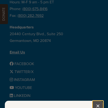
Hours: M-F 9 am - 5 pm ET
Phone:
(800) 675-8416
DONATE
Fax:
(800) 282-7692
Headquarters
20440 Century Blvd., Suite 250
Germantown, MD 20874
Email Us
FACEBOOK
TWITTER/X
INSTAGRAM
YOUTUBE
LINKEDIN
BLUESKY
×