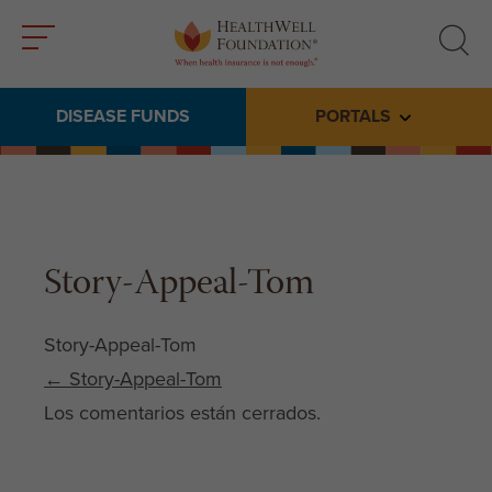
Toggle
Toggle
menu
search
DISEASE FUNDS
PORTALS
Toggle subme
Story-Appeal-Tom
Story-Appeal-Tom
Post navigation
←
Story-Appeal-Tom
Los comentarios están cerrados.