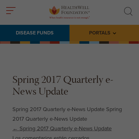
Toggle
Toggle
menu
search
DISEASE FUNDS
PORTALS
Toggle subme
Spring 2017 Quarterly e-
News Update
Spring 2017 Quarterly e-News Update Spring
2017 Quarterly e-News Update
Post navigation
←
Spring 2017 Quarterly e-News Update
Los comentarios están cerrados.