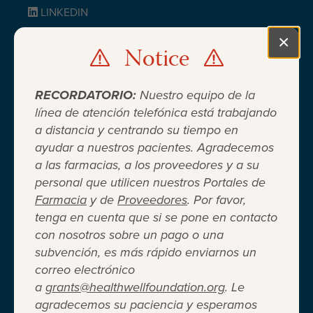
LINKEDIN
BLUESKY
×
Notice
Clo
RECORDATORIO:
Nuestro equipo de la
línea de atención telefónica está trabajando
a distancia y centrando su tiempo en
ayudar a nuestros pacientes. Agradecemos
Cuando el seguro médico no es
a las farmacias, a los proveedores y a su
personal que utilicen nuestros Portales de
suficiente ®
Farmacia
y de
Proveedores
. Por favor,
tenga en cuenta que si se pone en contacto
con nosotros sobre un pago o una
Entidad 501(c)(3) independiente sin fines de lucro
subvención, es más rápido enviarnos un
que brinda asistencia financiera a adultos y niños
correo electrónico
para cubrir el costo del coseguro de los
a
grants@healthwellfoundation.org
. Le
medicamentos recetados, copagos, deducibles,
agradecemos su paciencia y esperamos