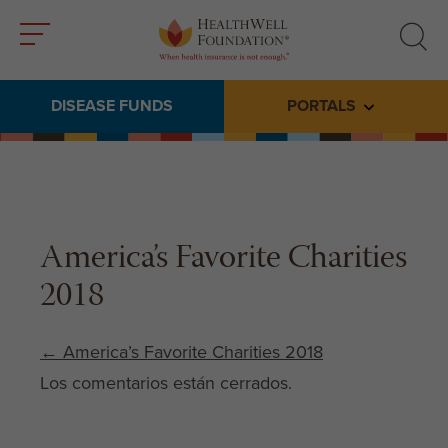
Toggle
Toggle
menu
search
DISEASE FUNDS
PORTALS
Toggle subme
America’s Favorite Charities
2018
Post navigation
←
America’s Favorite Charities 2018
Los comentarios están cerrados.