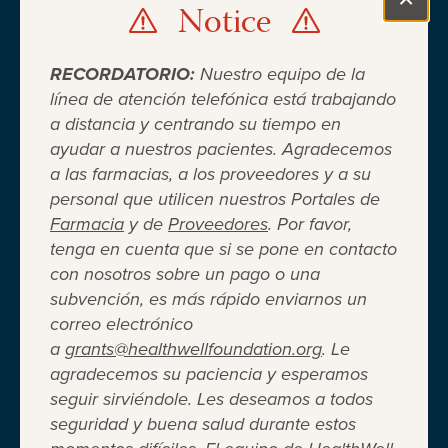
Notice
Clo
RECORDATORIO:
Nuestro equipo de la
línea de atención telefónica está trabajando
a distancia y centrando su tiempo en
ayudar a nuestros pacientes. Agradecemos
Cuando el seguro médico no es
a las farmacias, a los proveedores y a su
personal que utilicen nuestros Portales de
suficiente ®
Farmacia
y de
Proveedores
. Por favor,
tenga en cuenta que si se pone en contacto
con nosotros sobre un pago o una
Entidad 501(c)(3) independiente sin fines de lucro
subvención, es más rápido enviarnos un
que brinda asistencia financiera a adultos y niños
correo electrónico
para cubrir el costo del coseguro de los
a
grants@healthwellfoundation.org
. Le
medicamentos recetados, copagos, deducibles,
agradecemos su paciencia y esperamos
primas de seguro médico y otros gastos médicos
seguir sirviéndole. Les deseamos a todos
directos de su bolsillo seleccionados.
seguridad y buena salud durante estos
Terms of Use
Privacy Policy
Accessibility