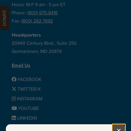
Hours: M-F 9 am - 5 pm ET
DONATE
Phone:
(800) 675-8416
Fax:
(800) 282-7692
Headquarters
20440 Century Blvd., Suite 250
Germantown, MD 20874
Email Us
FACEBOOK
TWITTER/X
INSTAGRAM
YOUTUBE
LINKEDIN
BLUESKY
×