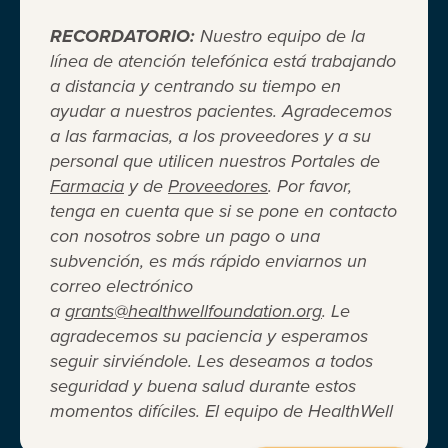
RECORDATORIO:
Nuestro equipo de la
línea de atención telefónica está trabajando
a distancia y centrando su tiempo en
ayudar a nuestros pacientes. Agradecemos
Cuando el seguro médico no es
a las farmacias, a los proveedores y a su
personal que utilicen nuestros Portales de
suficiente ®
Farmacia
y de
Proveedores
. Por favor,
tenga en cuenta que si se pone en contacto
con nosotros sobre un pago o una
Entidad 501(c)(3) independiente sin fines de lucro
subvención, es más rápido enviarnos un
que brinda asistencia financiera a adultos y niños
correo electrónico
para cubrir el costo del coseguro de los
a
grants@healthwellfoundation.org
. Le
medicamentos recetados, copagos, deducibles,
agradecemos su paciencia y esperamos
primas de seguro médico y otros gastos médicos
seguir sirviéndole. Les deseamos a todos
directos de su bolsillo seleccionados.
seguridad y buena salud durante estos
Terms of Use
Privacy Policy
Accessibility
momentos difíciles. El equipo de HealthWell
Website Design
Career Opportunities