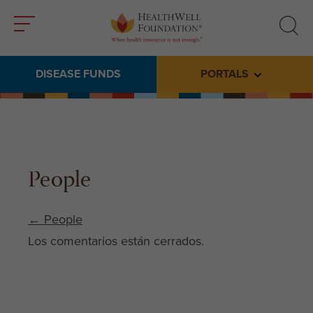
Toggle
Toggle
menu
search
DISEASE FUNDS
PORTALS
Toggle subme
People
Post navigation
←
People
Los comentarios están cerrados.