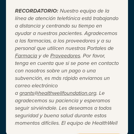
RECORDATORIO:
Nuestro equipo de la
línea de atención telefónica está trabajando
a distancia y centrando su tiempo en
ayudar a nuestros pacientes. Agradecemos
Cuando el seguro médico no es
a las farmacias, a los proveedores y a su
personal que utilicen nuestros Portales de
suficiente ®
Farmacia
y de
Proveedores
. Por favor,
tenga en cuenta que si se pone en contacto
con nosotros sobre un pago o una
Entidad 501(c)(3) independiente sin fines de lucro
subvención, es más rápido enviarnos un
que brinda asistencia financiera a adultos y niños
correo electrónico
para cubrir el costo del coseguro de los
a
grants@healthwellfoundation.org
. Le
medicamentos recetados, copagos, deducibles,
agradecemos su paciencia y esperamos
primas de seguro médico y otros gastos médicos
seguir sirviéndole. Les deseamos a todos
directos de su bolsillo seleccionados.
seguridad y buena salud durante estos
Terms of Use
Privacy Policy
Accessibility
momentos difíciles. El equipo de HealthWell
Website Design
Career Opportunities