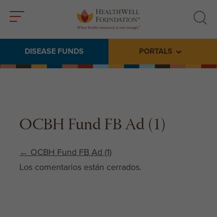
Toggle
Toggle
menu
search
DISEASE FUNDS
PORTALS
Toggle subme
OCBH Fund FB Ad (1)
Post navigation
←
OCBH Fund FB Ad (1)
Los comentarios están cerrados.