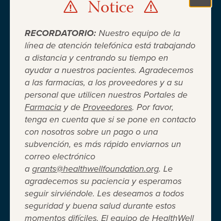
Notice
Clo
RECORDATORIO:
Nuestro equipo de la
línea de atención telefónica está trabajando
a distancia y centrando su tiempo en
ayudar a nuestros pacientes. Agradecemos
Cuando el seguro médico no es
a las farmacias, a los proveedores y a su
personal que utilicen nuestros Portales de
suficiente ®
Farmacia
y de
Proveedores
. Por favor,
tenga en cuenta que si se pone en contacto
con nosotros sobre un pago o una
Entidad 501(c)(3) independiente sin fines de lucro
subvención, es más rápido enviarnos un
que brinda asistencia financiera a adultos y niños
correo electrónico
para cubrir el costo del coseguro de los
a
grants@healthwellfoundation.org
. Le
medicamentos recetados, copagos, deducibles,
agradecemos su paciencia y esperamos
primas de seguro médico y otros gastos médicos
seguir sirviéndole. Les deseamos a todos
directos de su bolsillo seleccionados.
seguridad y buena salud durante estos
Terms of Use
Privacy Policy
Accessibility
momentos difíciles. El equipo de HealthWell