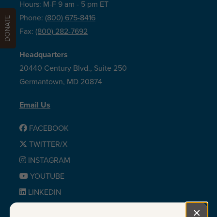
Hours: M-F 9 am - 5 pm ET
Phone:
(800) 675-8416
DONATE
Fax:
(800) 282-7692
Headquarters
20440 Century Blvd., Suite 250
Germantown, MD 20874
Email Us
FACEBOOK
TWITTER/X
INSTAGRAM
YOUTUBE
LINKEDIN
BLUESKY
×