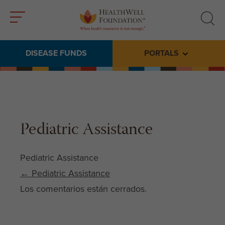
Toggle
Toggle
menu
search
DISEASE FUNDS
PORTALS
Toggle subme
Pediatric Assistance
Pediatric Assistance
Post navigation
←
Pediatric Assistance
Los comentarios están cerrados.