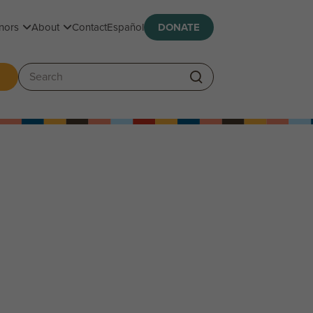
Toggle submenu
Toggle submenu
nors
About
Contact
Español
DONATE
ggle submenu
Search: