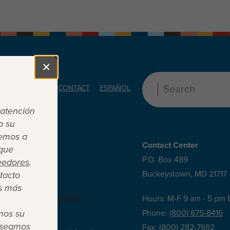
×
Close
ORS
ABOUT
CONTACT
ESPAÑOL
Search:
 atención
o su
cemos a
Contact Center
 que
P.O. Box 489
eedores
.
Buckeystown, MD 21717
tacto
s más
 es suficiente ®
Hours: M-F 9 am - 5 pm 
mos su
Phone:
(800) 675-8416
deseamos
Fax:
(800) 282-7692