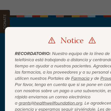
DONATE
Notice
PATIENTS
PROVIDERS
PHARMACIES
DON
DONATE
RECORDATORIO:
Nuestro equipo de la línea de
telefónica está trabajando a distancia y centrand
tiempo en ayudar a nuestros pacientes. Agrade
las farmacias, a los proveedores y a su personal
utilicen nuestros Portales de
Farmacia
y de
Prov
Por favor, tenga en cuenta que si se pone en con
con nosotros sobre un pago o una subvención, e
Cuando el seguro médico no
rápido enviarnos un correo electrónico
a
grants@healthwellfoundation.org
. Le agradece
paciencia y esperamos seguir sirviéndole. Les 