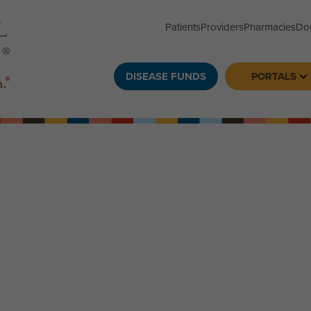
Patients
Providers
Pharmacies
Do
DISEASE FUNDS
PORTALS
To