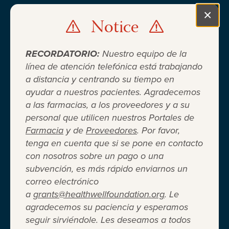
BLUESKY
×
Notice
Clo
RECORDATORIO:
Nuestro equipo de la
línea de atención telefónica está trabajando
a distancia y centrando su tiempo en
ayudar a nuestros pacientes. Agradecemos
Cuando el seguro médico no es
a las farmacias, a los proveedores y a su
personal que utilicen nuestros Portales de
suficiente ®
Farmacia
y de
Proveedores
. Por favor,
tenga en cuenta que si se pone en contacto
con nosotros sobre un pago o una
Entidad 501(c)(3) independiente sin fines de lucro
subvención, es más rápido enviarnos un
que brinda asistencia financiera a adultos y niños
correo electrónico
para cubrir el costo del coseguro de los
a
grants@healthwellfoundation.org
. Le
medicamentos recetados, copagos, deducibles,
agradecemos su paciencia y esperamos
primas de seguro médico y otros gastos médicos
seguir sirviéndole. Les deseamos a todos