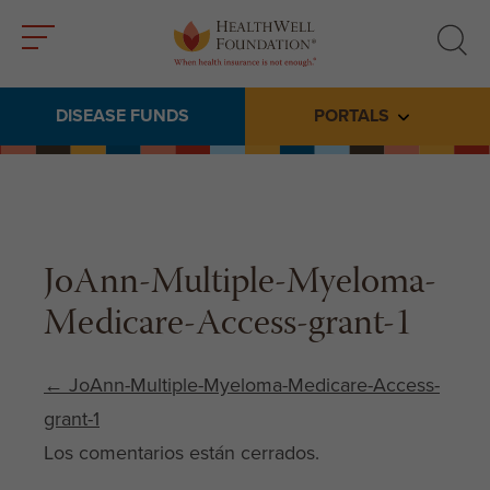
Toggle
Toggle
menu
search
DISEASE FUNDS
PORTALS
Toggle subme
JoAnn-Multiple-Myeloma-
Medicare-Access-grant-1
Post navigation
←
JoAnn-Multiple-Myeloma-Medicare-Access-
grant-1
Los comentarios están cerrados.