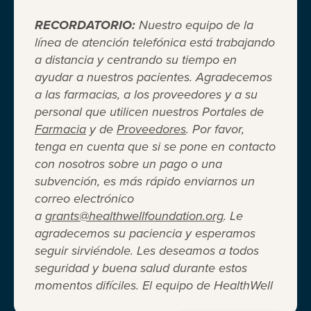
RECORDATORIO:
Nuestro equipo de la
línea de atención telefónica está trabajando
a distancia y centrando su tiempo en
ayudar a nuestros pacientes. Agradecemos
Cuando el seguro médico no es
a las farmacias, a los proveedores y a su
personal que utilicen nuestros Portales de
suficiente ®
Farmacia
y de
Proveedores
. Por favor,
tenga en cuenta que si se pone en contacto
con nosotros sobre un pago o una
Entidad 501(c)(3) independiente sin fines de lucro
subvención, es más rápido enviarnos un
que brinda asistencia financiera a adultos y niños
correo electrónico
para cubrir el costo del coseguro de los
a
grants@healthwellfoundation.org
. Le
medicamentos recetados, copagos, deducibles,
agradecemos su paciencia y esperamos
primas de seguro médico y otros gastos médicos
seguir sirviéndole. Les deseamos a todos
directos de su bolsillo seleccionados.
seguridad y buena salud durante estos
Terms of Use
Privacy Policy
Accessibility
momentos difíciles. El equipo de HealthWell
Website Design
Career Opportunities