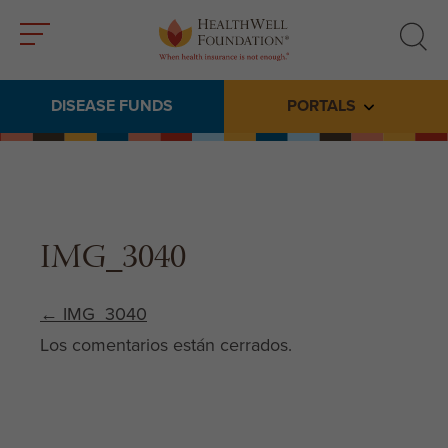
Toggle
Toggle
menu
search
DISEASE FUNDS
PORTALS
Toggle subme
IMG_3040
Post navigation
←
IMG_3040
Los comentarios están cerrados.