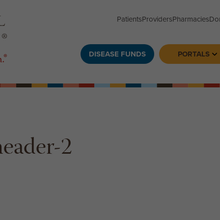
Patients
Providers
Pharmacies
Do
DISEASE FUNDS
PORTALS
To
header-2