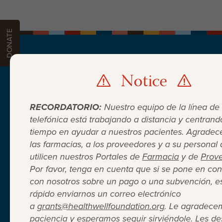
DONATE
Notice
PATIENTS
PROVIDERS
PHARMACIES
DON
DONATE
RECORDATORIO:
Nuestro equipo de la línea de
telefónica está trabajando a distancia y centrand
tiempo en ayudar a nuestros pacientes. Agrade
las farmacias, a los proveedores y a su personal
utilicen nuestros Portales de
Farmacia
y de
Prov
Por favor, tenga en cuenta que si se pone en con
con nosotros sobre un pago o una subvención, e
Cuando el seguro médico no
rápido enviarnos un correo electrónico
a
grants@healthwellfoundation.org
. Le agradece
paciencia y esperamos seguir sirviéndole. Les 