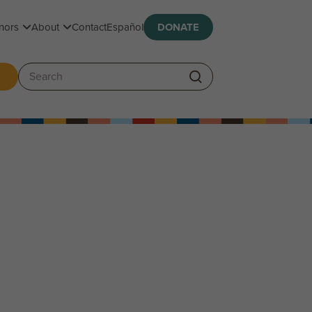
Toggle submenu
Toggle submenu
nors
About
Contact
Español
DONATE
ggle submenu
Search: