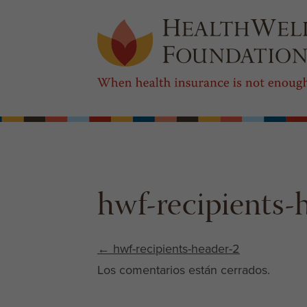
hwf-recipients-
Post navigation
←
hwf-recipients-header-2
Los comentarios están cerrados.