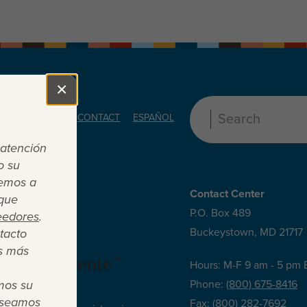
×
Close
ORS
ABOUT
CONTACT
ESPAÑOL
Search:
 atención
o su
cemos a
Contact Center
 que
P.O. Box 489
eedores
.
Buckeystown, MD 21717
tacto
s más
 es suficiente ®
Hours: M-F 9 am - 5 pm 
mos su
Phone:
(800) 675-8416
deseamos
Fax:
(800) 282-7692