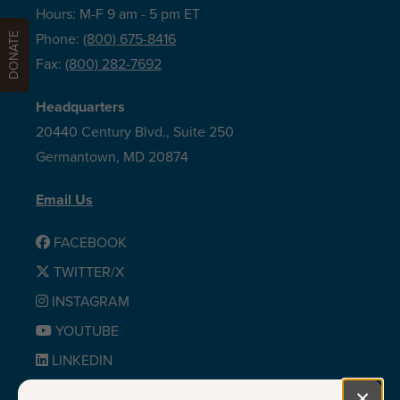
Hours: M-F 9 am - 5 pm ET
DONATE
Phone:
(800) 675-8416
Fax:
(800) 282-7692
Headquarters
20440 Century Blvd., Suite 250
Germantown, MD 20874
Email Us
FACEBOOK
TWITTER/X
INSTAGRAM
YOUTUBE
LINKEDIN
BLUESKY
×