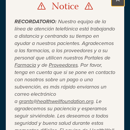
Notice
Clo
RECORDATORIO:
Nuestro equipo de la
línea de atención telefónica está trabajando
a distancia y centrando su tiempo en
ayudar a nuestros pacientes. Agradecemos
Cuando el seguro médico no es
a las farmacias, a los proveedores y a su
personal que utilicen nuestros Portales de
suficiente ®
Farmacia
y de
Proveedores
. Por favor,
tenga en cuenta que si se pone en contacto
con nosotros sobre un pago o una
Entidad 501(c)(3) independiente sin fines de lucro
subvención, es más rápido enviarnos un
que brinda asistencia financiera a adultos y niños
correo electrónico
para cubrir el costo del coseguro de los
a
grants@healthwellfoundation.org
. Le
medicamentos recetados, copagos, deducibles,
agradecemos su paciencia y esperamos
primas de seguro médico y otros gastos médicos
seguir sirviéndole. Les deseamos a todos
directos de su bolsillo seleccionados.
seguridad y buena salud durante estos
Terms of Use
Privacy Policy
Accessibility