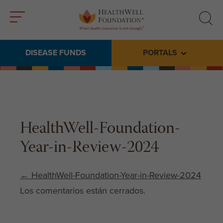
Toggle
Toggle
menu
search
DISEASE FUNDS
PORTALS
Toggle subme
HealthWell-Foundation-
Year-in-Review-2024
Post navigation
←
HealthWell-Foundation-Year-in-Review-2024
Los comentarios están cerrados.