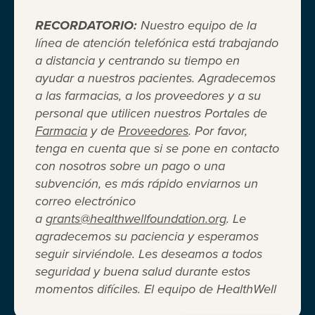
RECORDATORIO:
Nuestro equipo de la
línea de atención telefónica está trabajando
a distancia y centrando su tiempo en
ayudar a nuestros pacientes. Agradecemos
Cuando el seguro médico no es
a las farmacias, a los proveedores y a su
personal que utilicen nuestros Portales de
suficiente ®
Farmacia
y de
Proveedores
. Por favor,
tenga en cuenta que si se pone en contacto
con nosotros sobre un pago o una
Entidad 501(c)(3) independiente sin fines de lucro
subvención, es más rápido enviarnos un
que brinda asistencia financiera a adultos y niños
correo electrónico
para cubrir el costo del coseguro de los
a
grants@healthwellfoundation.org
. Le
medicamentos recetados, copagos, deducibles,
agradecemos su paciencia y esperamos
primas de seguro médico y otros gastos médicos
seguir sirviéndole. Les deseamos a todos
directos de su bolsillo seleccionados.
seguridad y buena salud durante estos
Terms of Use
Privacy Policy
Accessibility
momentos difíciles. El equipo de HealthWell
Website Design
Career Opportunities