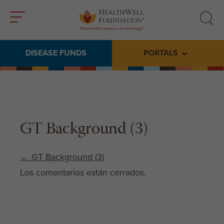
Toggle
Toggle
menu
search
DISEASE FUNDS
PORTALS
Toggle subme
GT Background (3)
Post navigation
←
GT Background (3)
Los comentarios están cerrados.