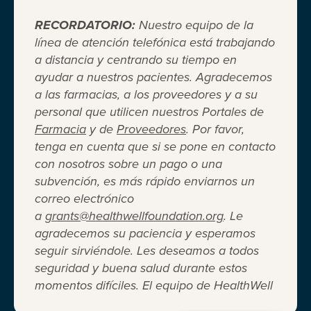
RECORDATORIO:
Nuestro equipo de la
línea de atención telefónica está trabajando
a distancia y centrando su tiempo en
ayudar a nuestros pacientes. Agradecemos
Cuando el seguro médico no es
a las farmacias, a los proveedores y a su
personal que utilicen nuestros Portales de
suficiente ®
Farmacia
y de
Proveedores
. Por favor,
tenga en cuenta que si se pone en contacto
con nosotros sobre un pago o una
Entidad 501(c)(3) independiente sin fines de lucro
subvención, es más rápido enviarnos un
que brinda asistencia financiera a adultos y niños
correo electrónico
para cubrir el costo del coseguro de los
a
grants@healthwellfoundation.org
. Le
medicamentos recetados, copagos, deducibles,
agradecemos su paciencia y esperamos
primas de seguro médico y otros gastos médicos
seguir sirviéndole. Les deseamos a todos
directos de su bolsillo seleccionados.
seguridad y buena salud durante estos
Terms of Use
Privacy Policy
Accessibility
momentos difíciles. El equipo de HealthWell
Website Design
Career Opportunities