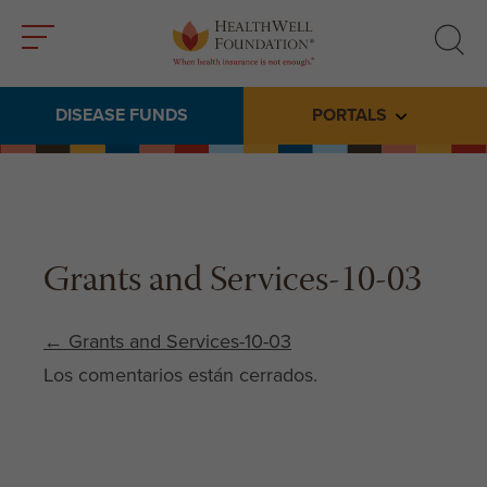
Toggle
Toggle
menu
search
DISEASE FUNDS
PORTALS
Toggle subme
Grants and Services-10-03
Post navigation
←
Grants and Services-10-03
Los comentarios están cerrados.