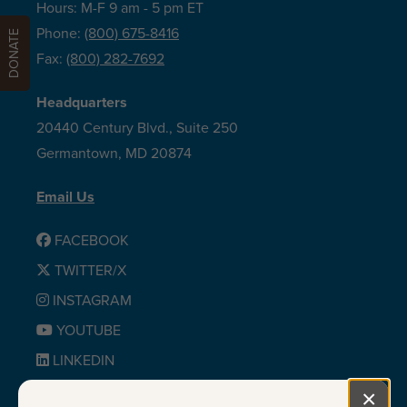
Hours: M-F 9 am - 5 pm ET
Phone:
(800) 675-8416
DONATE
Fax:
(800) 282-7692
Headquarters
20440 Century Blvd., Suite 250
Germantown, MD 20874
Email Us
FACEBOOK
TWITTER/X
INSTAGRAM
YOUTUBE
LINKEDIN
BLUESKY
×