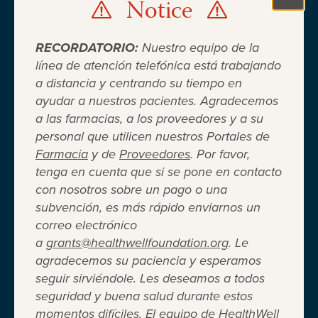
Notice
Clo
RECORDATORIO:
Nuestro equipo de la
línea de atención telefónica está trabajando
a distancia y centrando su tiempo en
ayudar a nuestros pacientes. Agradecemos
Cuando el seguro médico no es
a las farmacias, a los proveedores y a su
personal que utilicen nuestros Portales de
suficiente ®
Farmacia
y de
Proveedores
. Por favor,
tenga en cuenta que si se pone en contacto
con nosotros sobre un pago o una
Entidad 501(c)(3) independiente sin fines de lucro
subvención, es más rápido enviarnos un
que brinda asistencia financiera a adultos y niños
correo electrónico
para cubrir el costo del coseguro de los
a
grants@healthwellfoundation.org
. Le
medicamentos recetados, copagos, deducibles,
agradecemos su paciencia y esperamos
primas de seguro médico y otros gastos médicos
seguir sirviéndole. Les deseamos a todos
directos de su bolsillo seleccionados.
seguridad y buena salud durante estos
Terms of Use
Privacy Policy
Accessibility
momentos difíciles. El equipo de HealthWell