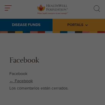
Toggle
Toggle
menu
search
DISEASE FUNDS
PORTALS
Toggle subme
Facebook
Facebook
Post navigation
←
Facebook
Los comentarios están cerrados.