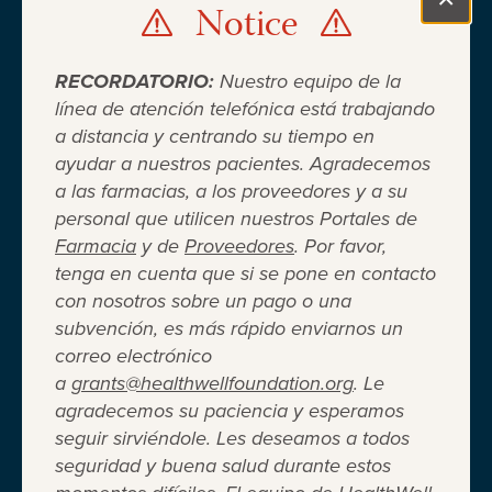
Notice
Clo
RECORDATORIO:
Nuestro equipo de la
línea de atención telefónica está trabajando
a distancia y centrando su tiempo en
ayudar a nuestros pacientes. Agradecemos
Cuando el seguro médico no es
a las farmacias, a los proveedores y a su
personal que utilicen nuestros Portales de
suficiente ®
Farmacia
y de
Proveedores
. Por favor,
tenga en cuenta que si se pone en contacto
con nosotros sobre un pago o una
Entidad 501(c)(3) independiente sin fines de lucro
subvención, es más rápido enviarnos un
que brinda asistencia financiera a adultos y niños
correo electrónico
para cubrir el costo del coseguro de los
a
grants@healthwellfoundation.org
. Le
medicamentos recetados, copagos, deducibles,
agradecemos su paciencia y esperamos
primas de seguro médico y otros gastos médicos
seguir sirviéndole. Les deseamos a todos
directos de su bolsillo seleccionados.
seguridad y buena salud durante estos
Terms of Use
Privacy Policy
Accessibility