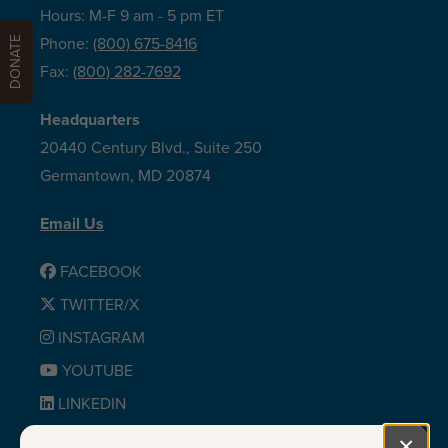
Hours: M-F 9 am - 5 pm ET
DONATE
Phone:
(800) 675-8416
Fax:
(800) 282-7692
Headquarters
20440 Century Blvd., Suite 250
Germantown, MD 20874
Email Us
FACEBOOK
TWITTER/X
INSTAGRAM
YOUTUBE
LINKEDIN
BLUESKY
×