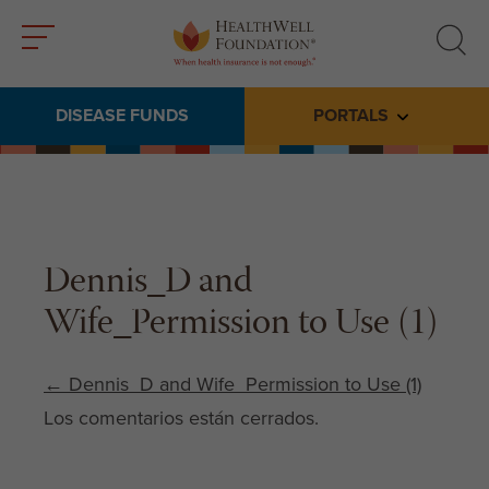
Toggle
Toggle
menu
search
DISEASE FUNDS
PORTALS
Toggle subme
Dennis_D and
Wife_Permission to Use (1)
Post navigation
←
Dennis_D and Wife_Permission to Use (1)
Los comentarios están cerrados.