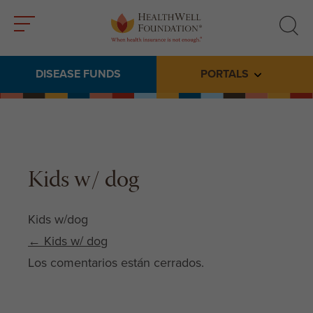
Toggle
Toggle
menu
search
DISEASE FUNDS
PORTALS
Toggle subme
Kids w/ dog
Kids w/dog
Post navigation
←
Kids w/ dog
Los comentarios están cerrados.