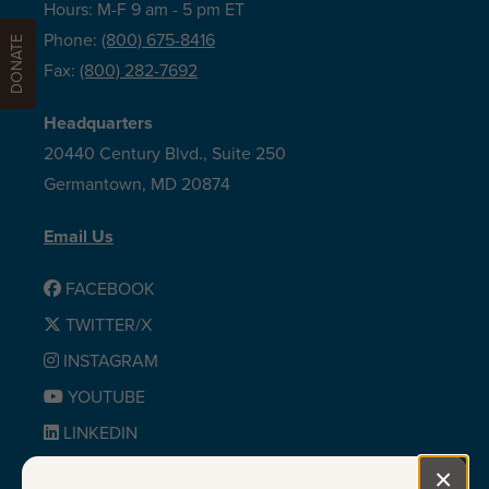
Hours: M-F 9 am - 5 pm ET
Phone:
(800) 675-8416
DONATE
Fax:
(800) 282-7692
Headquarters
20440 Century Blvd., Suite 250
Germantown, MD 20874
Email Us
FACEBOOK
TWITTER/X
INSTAGRAM
YOUTUBE
LINKEDIN
BLUESKY
×