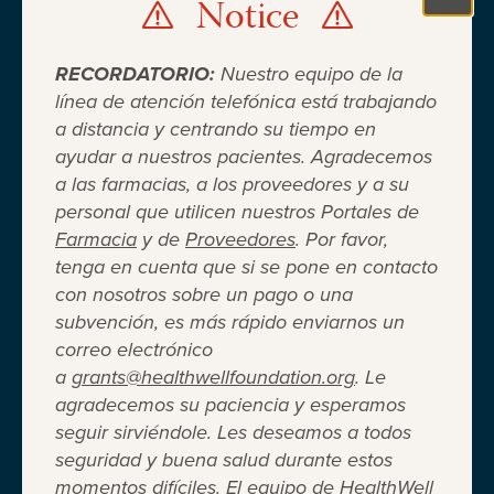
Notice
Clo
RECORDATORIO:
Nuestro equipo de la
línea de atención telefónica está trabajando
a distancia y centrando su tiempo en
ayudar a nuestros pacientes. Agradecemos
Cuando el seguro médico no es
a las farmacias, a los proveedores y a su
personal que utilicen nuestros Portales de
suficiente ®
Farmacia
y de
Proveedores
. Por favor,
tenga en cuenta que si se pone en contacto
con nosotros sobre un pago o una
Entidad 501(c)(3) independiente sin fines de lucro
subvención, es más rápido enviarnos un
que brinda asistencia financiera a adultos y niños
correo electrónico
para cubrir el costo del coseguro de los
a
grants@healthwellfoundation.org
. Le
medicamentos recetados, copagos, deducibles,
agradecemos su paciencia y esperamos
primas de seguro médico y otros gastos médicos
seguir sirviéndole. Les deseamos a todos
directos de su bolsillo seleccionados.
seguridad y buena salud durante estos
Terms of Use
Privacy Policy
Accessibility
momentos difíciles. El equipo de HealthWell