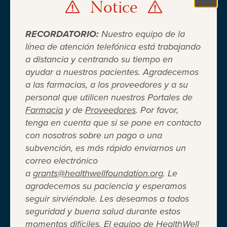
Notice
Clo
RECORDATORIO:
Nuestro equipo de la
línea de atención telefónica está trabajando
a distancia y centrando su tiempo en
ayudar a nuestros pacientes. Agradecemos
Cuando el seguro médico no es
a las farmacias, a los proveedores y a su
personal que utilicen nuestros Portales de
suficiente ®
Farmacia
y de
Proveedores
. Por favor,
tenga en cuenta que si se pone en contacto
con nosotros sobre un pago o una
Entidad 501(c)(3) independiente sin fines de lucro
subvención, es más rápido enviarnos un
que brinda asistencia financiera a adultos y niños
correo electrónico
para cubrir el costo del coseguro de los
a
grants@healthwellfoundation.org
. Le
medicamentos recetados, copagos, deducibles,
agradecemos su paciencia y esperamos
primas de seguro médico y otros gastos médicos
seguir sirviéndole. Les deseamos a todos
directos de su bolsillo seleccionados.
seguridad y buena salud durante estos
Terms of Use
Privacy Policy
Accessibility
momentos difíciles. El equipo de HealthWell