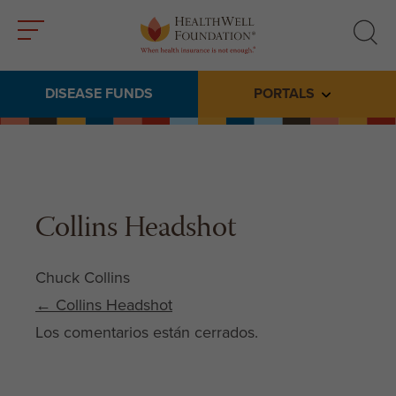
Toggle
Toggle
menu
search
DISEASE FUNDS
PORTALS
Toggle subme
Collins Headshot
Chuck Collins
Post navigation
←
Collins Headshot
Los comentarios están cerrados.