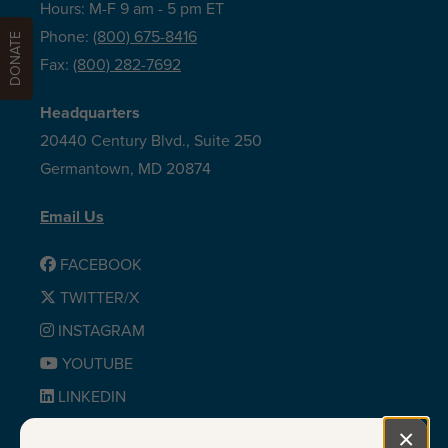
Hours: M-F 9 am - 5 pm ET
Phone:
(800) 675-8416
DONATE
Fax:
(800) 282-7692
Headquarters
20440 Century Blvd., Suite 250
Germantown, MD 20874
Email Us
FACEBOOK
TWITTER/X
INSTAGRAM
YOUTUBE
LINKEDIN
BLUESKY
×