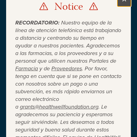
Notice
Clo
RECORDATORIO:
Nuestro equipo de la
línea de atención telefónica está trabajando
a distancia y centrando su tiempo en
ayudar a nuestros pacientes. Agradecemos
Cuando el seguro médico no es
a las farmacias, a los proveedores y a su
personal que utilicen nuestros Portales de
suficiente ®
Farmacia
y de
Proveedores
. Por favor,
tenga en cuenta que si se pone en contacto
con nosotros sobre un pago o una
Entidad 501(c)(3) independiente sin fines de lucro
subvención, es más rápido enviarnos un
que brinda asistencia financiera a adultos y niños
correo electrónico
para cubrir el costo del coseguro de los
a
grants@healthwellfoundation.org
. Le
medicamentos recetados, copagos, deducibles,
agradecemos su paciencia y esperamos
primas de seguro médico y otros gastos médicos
seguir sirviéndole. Les deseamos a todos
directos de su bolsillo seleccionados.
seguridad y buena salud durante estos
Terms of Use
Privacy Policy
Accessibility