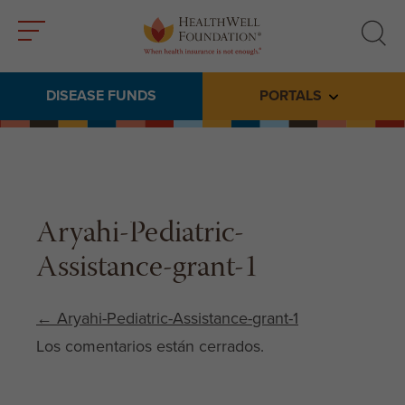
Toggle
Toggle
menu
search
DISEASE FUNDS
PORTALS
Toggle subme
Aryahi-Pediatric-
Assistance-grant-1
Post navigation
←
Aryahi-Pediatric-Assistance-grant-1
Los comentarios están cerrados.