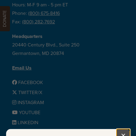
Hours: M-F 9 am - 5 pm ET
DONATE
Phone:
(800) 675-8416
Fax:
(800) 282-7692
Headquarters
20440 Century Blvd., Suite 250
Germantown, MD 20874
Email Us
FACEBOOK
TWITTER/X
INSTAGRAM
YOUTUBE
LINKEDIN
BLUESKY
×