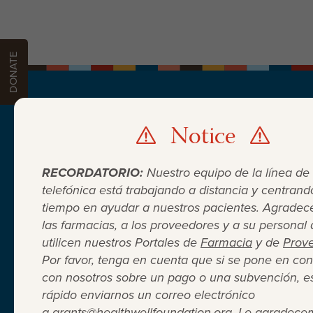
DONATE
Notice
PATIENTS
PROVIDERS
PHARMACIES
DON
DONATE
RECORDATORIO:
Nuestro equipo de la línea de
telefónica está trabajando a distancia y centrand
tiempo en ayudar a nuestros pacientes. Agrade
las farmacias, a los proveedores y a su personal
utilicen nuestros Portales de
Farmacia
y de
Prov
Por favor, tenga en cuenta que si se pone en con
con nosotros sobre un pago o una subvención, e
Cuando el seguro médico no
rápido enviarnos un correo electrónico
a
grants@healthwellfoundation.org
. Le agradece