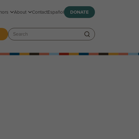
Toggle submenu
Toggle submenu
nors
About
Contact
Español
DONATE
ggle submenu
Search: