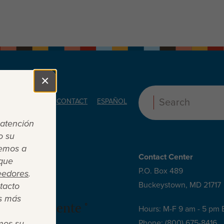
×
Close
ORS
ABOUT
CONTACT
ESPAÑOL
Search:
 atención
o su
cemos a
Contact Center
 que
P.O. Box 489
eedores
.
Buckeystown, MD 21717
tacto
s más
 es suficiente ®
Hours: M-F 9 am - 5 pm 
mos su
Phone:
(800) 675-8416