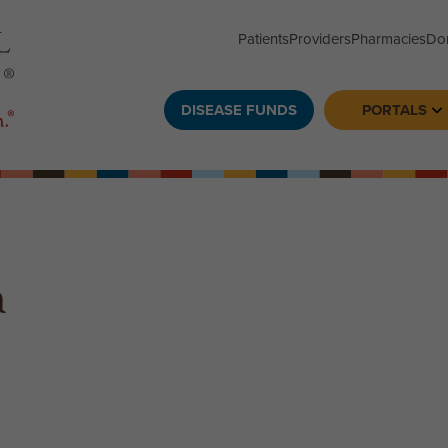
Patients
Providers
Pharmacies
Do
DISEASE FUNDS
PORTALS
To
a