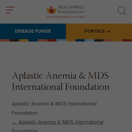
Toggle
Toggle
menu
search
DISEASE FUNDS
PORTALS
Toggle subme
Aplastic Anemia & MDS
International Foundation
Aplastic Anemia & MDS International
Foundation
Post navigation
←
Aplastic Anemia & MDS International
Foundation