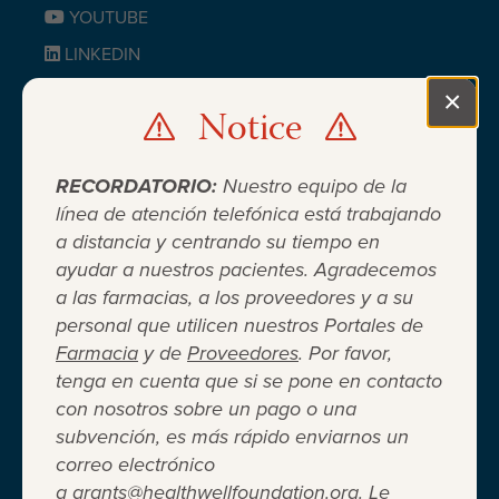
YOUTUBE
LINKEDIN
BLUESKY
×
Notice
Clo
RECORDATORIO:
Nuestro equipo de la
línea de atención telefónica está trabajando
a distancia y centrando su tiempo en
ayudar a nuestros pacientes. Agradecemos
Cuando el seguro médico no es
a las farmacias, a los proveedores y a su
personal que utilicen nuestros Portales de
suficiente ®
Farmacia
y de
Proveedores
. Por favor,
tenga en cuenta que si se pone en contacto
con nosotros sobre un pago o una
Entidad 501(c)(3) independiente sin fines de lucro
subvención, es más rápido enviarnos un
que brinda asistencia financiera a adultos y niños
correo electrónico
para cubrir el costo del coseguro de los
a
grants@healthwellfoundation.org
. Le