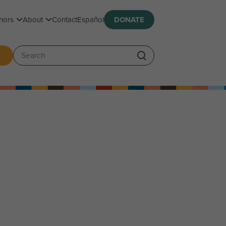
Toggle submenu
Toggle submenu
nors
About
Contact
Español
DONATE
ggle submenu
Search: