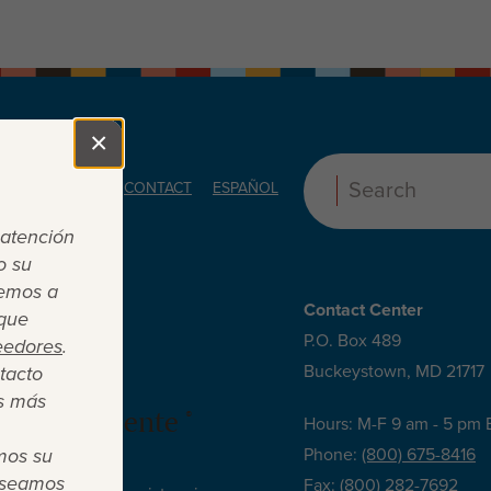
×
Close
ORS
ABOUT
CONTACT
ESPAÑOL
Search:
 atención
o su
cemos a
Contact Center
 que
P.O. Box 489
eedores
.
Buckeystown, MD 21717
tacto
s más
 es suficiente ®
Hours: M-F 9 am - 5 pm 
mos su
Phone:
(800) 675-8416
deseamos
Fax:
(800) 282-7692