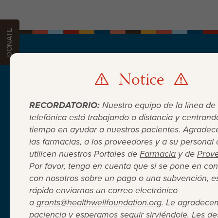
DONATE
Notice
PATIENTS
PROVIDERS
PHARMACIES
DON
DONATE
RECORDATORIO:
Nuestro equipo de la línea de
telefónica está trabajando a distancia y centrand
tiempo en ayudar a nuestros pacientes. Agrade
las farmacias, a los proveedores y a su personal
utilicen nuestros Portales de
Farmacia
y de
Prov
Por favor, tenga en cuenta que si se pone en con
con nosotros sobre un pago o una subvención, e
Cuando el seguro médico no
rápido enviarnos un correo electrónico
a
grants@healthwellfoundation.org
. Le agradece
paciencia y esperamos seguir sirviéndole. Les 