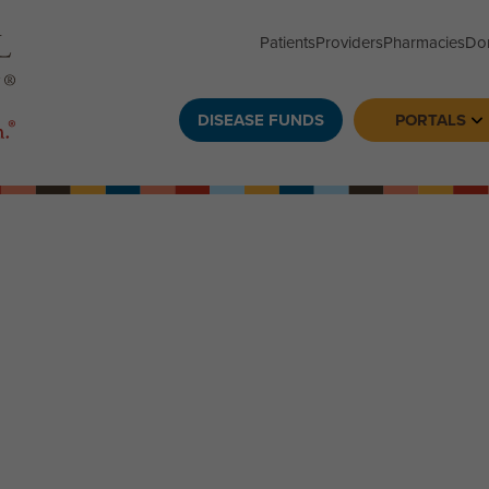
Patients
Providers
Pharmacies
Do
DISEASE FUNDS
PORTALS
To