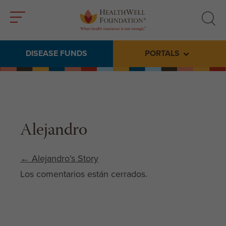
Toggle
Toggle
menu
search
DISEASE FUNDS
PORTALS
Toggle subme
Alejandro
Post navigation
←
Alejandro’s Story
Los comentarios están cerrados.