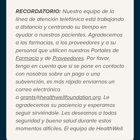
RECORDATORIO:
Nuestro equipo de la
línea de atención telefónica está trabajando
a distancia y centrando su tiempo en
ayudar a nuestros pacientes. Agradecemos
Cuando el seguro médico no es
a las farmacias, a los proveedores y a su
personal que utilicen nuestros Portales de
suficiente ®
Farmacia
y de
Proveedores
. Por favor,
tenga en cuenta que si se pone en contacto
con nosotros sobre un pago o una
Entidad 501(c)(3) independiente sin fines de lucro
subvención, es más rápido enviarnos un
que brinda asistencia financiera a adultos y niños
correo electrónico
para cubrir el costo del coseguro de los
a
grants@healthwellfoundation.org
. Le
medicamentos recetados, copagos, deducibles,
agradecemos su paciencia y esperamos
primas de seguro médico y otros gastos médicos
seguir sirviéndole. Les deseamos a todos
directos de su bolsillo seleccionados.
seguridad y buena salud durante estos
Terms of Use
Privacy Policy
Accessibility
momentos difíciles. El equipo de HealthWell
Website Design
Career Opportunities