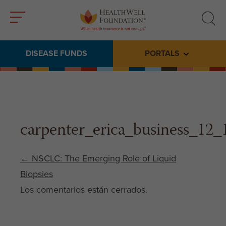
Toggle
Toggle
menu
search
DISEASE FUNDS
PORTALS
Toggle subme
carpenter_erica_business_12_
Post navigation
←
NSCLC: The Emerging Role of Liquid
Biopsies
Los comentarios están cerrados.