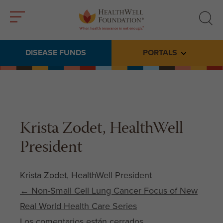
Toggle
Toggle
menu
search
DISEASE FUNDS
PORTALS
Toggle subme
Krista Zodet, HealthWell
President
Krista Zodet, HealthWell President
Post navigation
←
Non-Small Cell Lung Cancer Focus of New
Real World Health Care Series
Los comentarios están cerrados.