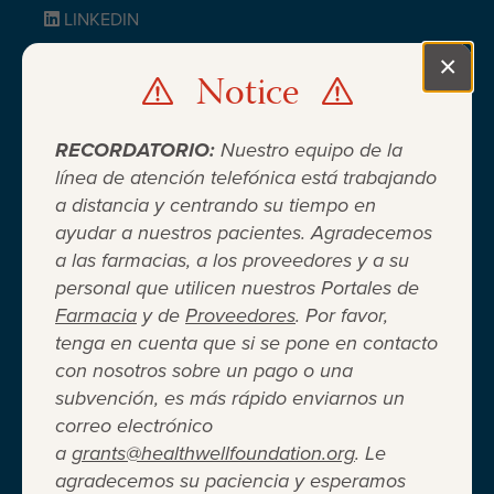
LINKEDIN
BLUESKY
×
Notice
Clo
RECORDATORIO:
Nuestro equipo de la
línea de atención telefónica está trabajando
a distancia y centrando su tiempo en
ayudar a nuestros pacientes. Agradecemos
Cuando el seguro médico no es
a las farmacias, a los proveedores y a su
personal que utilicen nuestros Portales de
suficiente ®
Farmacia
y de
Proveedores
. Por favor,
tenga en cuenta que si se pone en contacto
con nosotros sobre un pago o una
Entidad 501(c)(3) independiente sin fines de lucro
subvención, es más rápido enviarnos un
que brinda asistencia financiera a adultos y niños
correo electrónico
para cubrir el costo del coseguro de los
a
grants@healthwellfoundation.org
. Le
medicamentos recetados, copagos, deducibles,
agradecemos su paciencia y esperamos