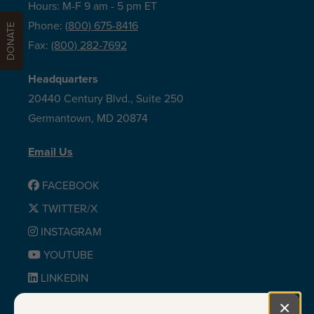
Hours: M-F 9 am - 5 pm ET
Phone:
(800) 675-8416
DONATE
Fax:
(800) 282-7692
Headquarters
20440 Century Blvd., Suite 250
Germantown, MD 20874
Email Us
FACEBOOK
TWITTER/X
INSTAGRAM
YOUTUBE
LINKEDIN
BLUESKY
×