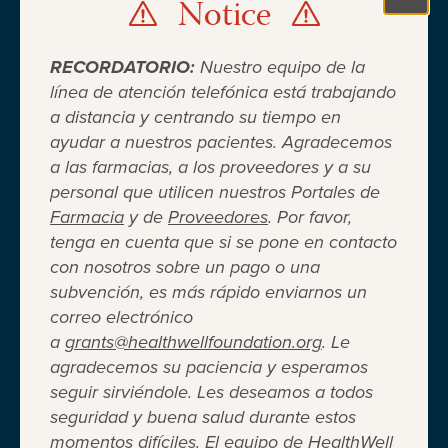
Notice
Clo
RECORDATORIO:
Nuestro equipo de la
línea de atención telefónica está trabajando
a distancia y centrando su tiempo en
ayudar a nuestros pacientes. Agradecemos
Cuando el seguro médico no es
a las farmacias, a los proveedores y a su
personal que utilicen nuestros Portales de
suficiente ®
Farmacia
y de
Proveedores
. Por favor,
tenga en cuenta que si se pone en contacto
con nosotros sobre un pago o una
Entidad 501(c)(3) independiente sin fines de lucro
subvención, es más rápido enviarnos un
que brinda asistencia financiera a adultos y niños
correo electrónico
para cubrir el costo del coseguro de los
a
grants@healthwellfoundation.org
. Le
medicamentos recetados, copagos, deducibles,
agradecemos su paciencia y esperamos
primas de seguro médico y otros gastos médicos
seguir sirviéndole. Les deseamos a todos
directos de su bolsillo seleccionados.
seguridad y buena salud durante estos
Terms of Use
Privacy Policy
Accessibility
momentos difíciles. El equipo de HealthWell