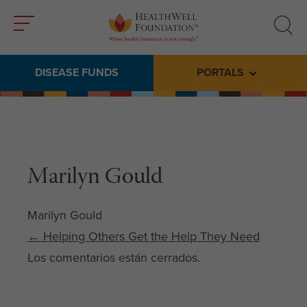
Toggle
Toggle
menu
search
DISEASE FUNDS
PORTALS
Toggle subme
Marilyn Gould
Marilyn Gould
Post navigation
←
Helping Others Get the Help They Need
Los comentarios están cerrados.