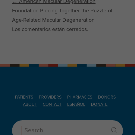
Post navigation
←
American Macular Degeneration
Foundation Piecing Together the Puzzle of
Age-Related Macular Degeneration
Los comentarios están cerrados.
PATIENTS
PROVIDERS
PHARMACIES
DONORS
ABOUT
CONTACT
ESPAÑOL
DONATE
Search: