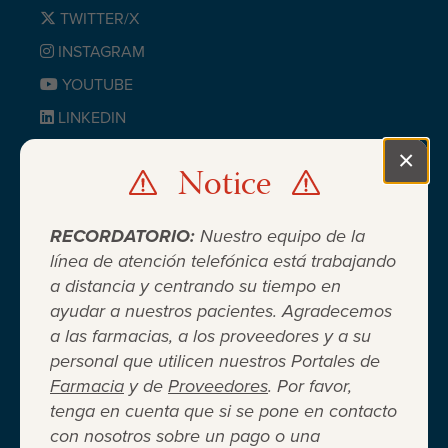
TWITTER/X
INSTAGRAM
YOUTUBE
LINKEDIN
BLUESKY
×
Notice
Clo
RECORDATORIO:
Nuestro equipo de la
línea de atención telefónica está trabajando
a distancia y centrando su tiempo en
ayudar a nuestros pacientes. Agradecemos
Cuando el seguro médico no es
a las farmacias, a los proveedores y a su
personal que utilicen nuestros Portales de
suficiente ®
Farmacia
y de
Proveedores
. Por favor,
tenga en cuenta que si se pone en contacto
con nosotros sobre un pago o una
Entidad 501(c)(3) independiente sin fines de lucro