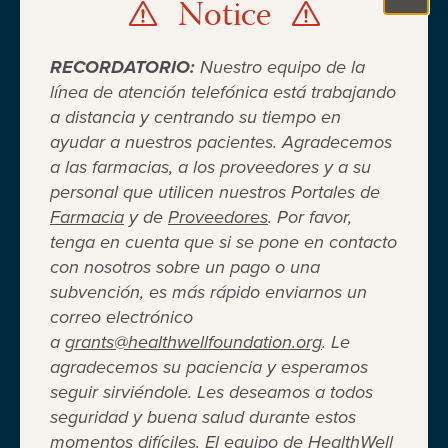
Notice
Clo
RECORDATORIO:
Nuestro equipo de la
línea de atención telefónica está trabajando
a distancia y centrando su tiempo en
ayudar a nuestros pacientes. Agradecemos
Cuando el seguro médico no es
a las farmacias, a los proveedores y a su
personal que utilicen nuestros Portales de
suficiente ®
Farmacia
y de
Proveedores
. Por favor,
tenga en cuenta que si se pone en contacto
con nosotros sobre un pago o una
Entidad 501(c)(3) independiente sin fines de lucro
subvención, es más rápido enviarnos un
que brinda asistencia financiera a adultos y niños
correo electrónico
para cubrir el costo del coseguro de los
a
grants@healthwellfoundation.org
. Le
medicamentos recetados, copagos, deducibles,
agradecemos su paciencia y esperamos
primas de seguro médico y otros gastos médicos
seguir sirviéndole. Les deseamos a todos
directos de su bolsillo seleccionados.
seguridad y buena salud durante estos
Terms of Use
Privacy Policy
Accessibility
momentos difíciles. El equipo de HealthWell