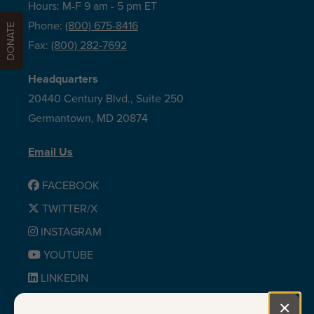
Hours: M-F 9 am - 5 pm ET
Phone:
(800) 675-8416
DONATE
Fax:
(800) 282-7692
Headquarters
20440 Century Blvd., Suite 250
Germantown, MD 20874
Email Us
FACEBOOK
TWITTER/X
INSTAGRAM
YOUTUBE
LINKEDIN
BLUESKY
×