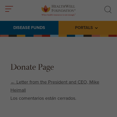
Toggle
Toggle
menu
search
DISEASE FUNDS
PORTALS
Toggle subme
Donate Page
Post navigation
←
Letter from the President and CEO, Mike
Heimall
Los comentarios están cerrados.