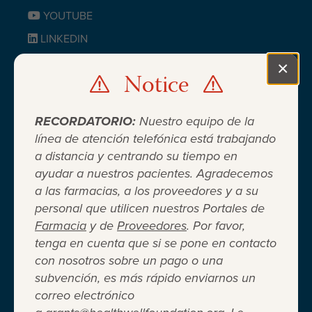
YOUTUBE
LINKEDIN
BLUESKY
×
Notice
Clo
RECORDATORIO:
Nuestro equipo de la
línea de atención telefónica está trabajando
a distancia y centrando su tiempo en
ayudar a nuestros pacientes. Agradecemos
Cuando el seguro médico no es
a las farmacias, a los proveedores y a su
personal que utilicen nuestros Portales de
suficiente ®
Farmacia
y de
Proveedores
. Por favor,
tenga en cuenta que si se pone en contacto
con nosotros sobre un pago o una
Entidad 501(c)(3) independiente sin fines de lucro
subvención, es más rápido enviarnos un
que brinda asistencia financiera a adultos y niños
correo electrónico
para cubrir el costo del coseguro de los