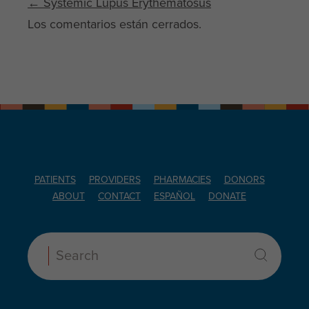
Post navigation
←
Systemic Lupus Erythematosus
Los comentarios están cerrados.
PATIENTS
PROVIDERS
PHARMACIES
DONORS
ABOUT
CONTACT
ESPAÑOL
DONATE
Search: