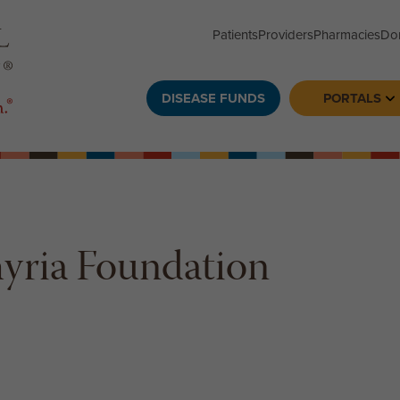
Patients
Providers
Pharmacies
Do
DISEASE FUNDS
PORTALS
To
yria Foundation