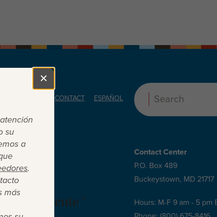
×
Close
ORS
ABOUT
CONTACT
ESPAÑOL
Search:
 atención
o su
cemos a
Contact Center
 que
P.O. Box 489
eedores
.
Buckeystown, MD 21717
tacto
s más
 es suficiente ®
Hours: M-F 9 am - 5 pm 
mos su
Phone:
(800) 675-8416