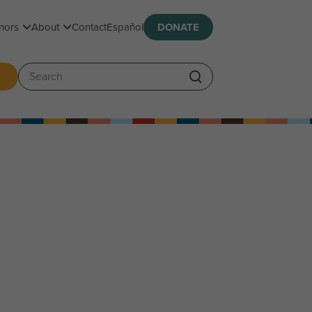
Toggle submenu
Toggle submenu
nors
About
Contact
Español
DONATE
ggle submenu
Search: