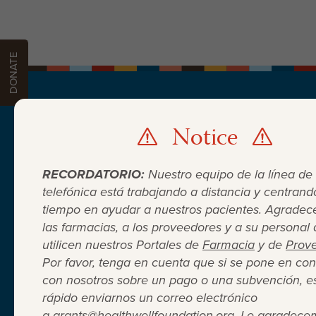
DONATE
Notice
PATIENTS
PROVIDERS
PHARMACIES
DON
DONATE
RECORDATORIO:
Nuestro equipo de la línea de
telefónica está trabajando a distancia y centrand
tiempo en ayudar a nuestros pacientes. Agrade
las farmacias, a los proveedores y a su personal
utilicen nuestros Portales de
Farmacia
y de
Prov
Por favor, tenga en cuenta que si se pone en con
con nosotros sobre un pago o una subvención, e
Cuando el seguro médico no
rápido enviarnos un correo electrónico
a
grants@healthwellfoundation.org
. Le agradece