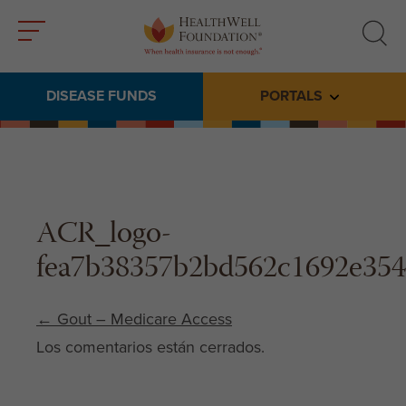
Toggle
Toggle
menu
search
DISEASE FUNDS
PORTALS
Toggle subme
ACR_logo-
fea7b38357b2bd562c1692e354
Post navigation
←
Gout – Medicare Access
Los comentarios están cerrados.