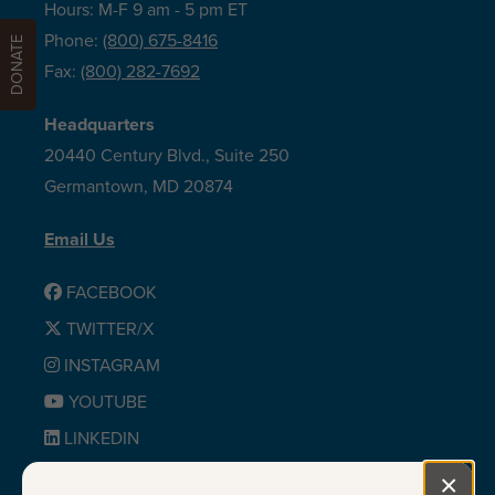
Hours: M-F 9 am - 5 pm ET
Phone:
(800) 675-8416
DONATE
Fax:
(800) 282-7692
Headquarters
20440 Century Blvd., Suite 250
Germantown, MD 20874
Email Us
FACEBOOK
TWITTER/X
INSTAGRAM
YOUTUBE
LINKEDIN
BLUESKY
×