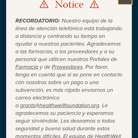
Notice
Clo
RECORDATORIO:
Nuestro equipo de la
línea de atención telefónica está trabajando
a distancia y centrando su tiempo en
ayudar a nuestros pacientes. Agradecemos
Cuando el seguro médico no es
a las farmacias, a los proveedores y a su
personal que utilicen nuestros Portales de
suficiente ®
Farmacia
y de
Proveedores
. Por favor,
tenga en cuenta que si se pone en contacto
con nosotros sobre un pago o una
Entidad 501(c)(3) independiente sin fines de lucro
subvención, es más rápido enviarnos un
que brinda asistencia financiera a adultos y niños
correo electrónico
para cubrir el costo del coseguro de los
a
grants@healthwellfoundation.org
. Le
medicamentos recetados, copagos, deducibles,
agradecemos su paciencia y esperamos
primas de seguro médico y otros gastos médicos
seguir sirviéndole. Les deseamos a todos
directos de su bolsillo seleccionados.
seguridad y buena salud durante estos
Terms of Use
Privacy Policy
Accessibility
momentos difíciles. El equipo de HealthWell