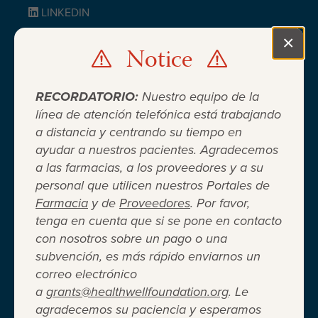
LINKEDIN
BLUESKY
×
Notice
Clo
RECORDATORIO:
Nuestro equipo de la
línea de atención telefónica está trabajando
a distancia y centrando su tiempo en
ayudar a nuestros pacientes. Agradecemos
Cuando el seguro médico no es
a las farmacias, a los proveedores y a su
personal que utilicen nuestros Portales de
suficiente ®
Farmacia
y de
Proveedores
. Por favor,
tenga en cuenta que si se pone en contacto
con nosotros sobre un pago o una
Entidad 501(c)(3) independiente sin fines de lucro
subvención, es más rápido enviarnos un
que brinda asistencia financiera a adultos y niños
correo electrónico
para cubrir el costo del coseguro de los
a
grants@healthwellfoundation.org
. Le
medicamentos recetados, copagos, deducibles,
agradecemos su paciencia y esperamos