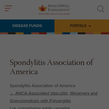
Toggle
Toggle
menu
search
DISEASE FUNDS
PORTALS
Toggle subme
Spondylitis Association of
America
Spondylitis Association of America
Post navigation
←
ANCA-Associated Vasculitis, Wegeners and
Granulomatosis with Polyangiitis
Los comentarios están cerrados.