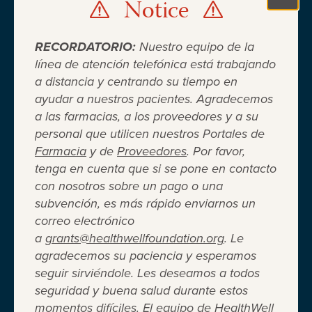
Notice
Clo
RECORDATORIO:
Nuestro equipo de la
línea de atención telefónica está trabajando
a distancia y centrando su tiempo en
ayudar a nuestros pacientes. Agradecemos
Cuando el seguro médico no es
a las farmacias, a los proveedores y a su
personal que utilicen nuestros Portales de
suficiente ®
Farmacia
y de
Proveedores
. Por favor,
tenga en cuenta que si se pone en contacto
con nosotros sobre un pago o una
Entidad 501(c)(3) independiente sin fines de lucro
subvención, es más rápido enviarnos un
que brinda asistencia financiera a adultos y niños
correo electrónico
para cubrir el costo del coseguro de los
a
grants@healthwellfoundation.org
. Le
medicamentos recetados, copagos, deducibles,
agradecemos su paciencia y esperamos
primas de seguro médico y otros gastos médicos
seguir sirviéndole. Les deseamos a todos
directos de su bolsillo seleccionados.
seguridad y buena salud durante estos
Terms of Use
Privacy Policy
Accessibility
momentos difíciles. El equipo de HealthWell