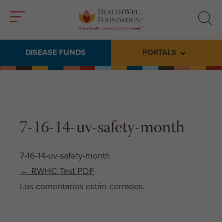
Toggle
Toggle
menu
search
DISEASE FUNDS
PORTALS
Toggle subme
7-16-14-uv-safety-month
7-16-14-uv-safety-month
Post navigation
←
RWHC Test PDF
Los comentarios están cerrados.