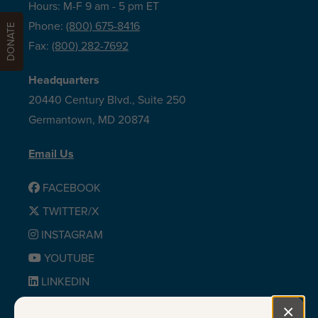
Hours: M-F 9 am - 5 pm ET
Phone:
(800) 675-8416
DONATE
Fax:
(800) 282-7692
Headquarters
20440 Century Blvd., Suite 250
Germantown, MD 20874
Email Us
FACEBOOK
TWITTER/X
INSTAGRAM
YOUTUBE
LINKEDIN
BLUESKY
×