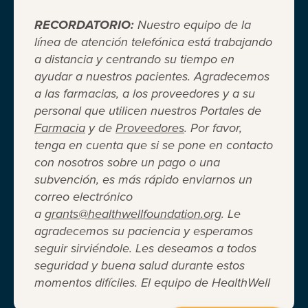
RECORDATORIO:
Nuestro equipo de la
línea de atención telefónica está trabajando
a distancia y centrando su tiempo en
ayudar a nuestros pacientes. Agradecemos
Cuando el seguro médico no es
a las farmacias, a los proveedores y a su
personal que utilicen nuestros Portales de
suficiente ®
Farmacia
y de
Proveedores
. Por favor,
tenga en cuenta que si se pone en contacto
con nosotros sobre un pago o una
Entidad 501(c)(3) independiente sin fines de lucro
subvención, es más rápido enviarnos un
que brinda asistencia financiera a adultos y niños
correo electrónico
para cubrir el costo del coseguro de los
a
grants@healthwellfoundation.org
. Le
medicamentos recetados, copagos, deducibles,
agradecemos su paciencia y esperamos
primas de seguro médico y otros gastos médicos
seguir sirviéndole. Les deseamos a todos
directos de su bolsillo seleccionados.
seguridad y buena salud durante estos
Terms of Use
Privacy Policy
Accessibility
momentos difíciles. El equipo de HealthWell
Website Design
Career Opportunities