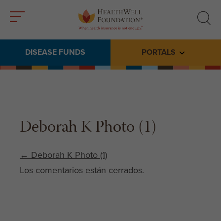
Toggle
Toggle
menu
search
DISEASE FUNDS
PORTALS
Toggle subme
Deborah K Photo (1)
Post navigation
←
Deborah K Photo (1)
Los comentarios están cerrados.